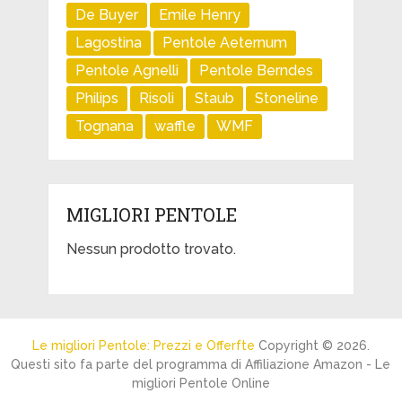
De Buyer
Emile Henry
Lagostina
Pentole Aeternum
Pentole Agnelli
Pentole Berndes
Philips
Risoli
Staub
Stoneline
Tognana
waffle
WMF
MIGLIORI PENTOLE
Nessun prodotto trovato.
Le migliori Pentole: Prezzi e Offerfte
Copyright © 2026.
Questi sito fa parte del programma di Affiliazione Amazon - Le
migliori Pentole Online