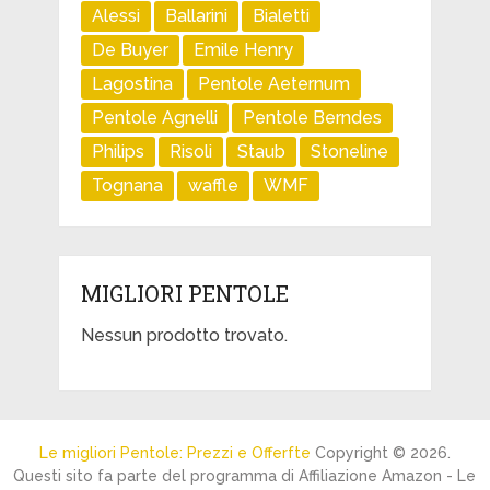
Alessi
Ballarini
Bialetti
De Buyer
Emile Henry
Lagostina
Pentole Aeternum
Pentole Agnelli
Pentole Berndes
Philips
Risoli
Staub
Stoneline
Tognana
waffle
WMF
MIGLIORI PENTOLE
Nessun prodotto trovato.
Le migliori Pentole: Prezzi e Offerfte
Copyright © 2026.
Questi sito fa parte del programma di Affiliazione Amazon - Le