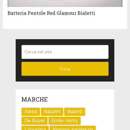
Batteria Pentole Red Glamour Bialetti
MARCHE
Alessi
Ballarini
Bialetti
De Buyer
Emile Henry
Lagostina
Pentole Aeternum