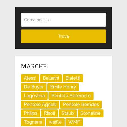
MARCHE
Alessi
Ballarini
Bialetti
De Buyer
Emile Henry
Lagostina
Pentole Aeternum
Pentole Agnelli
Pentole Berndes
Philips
Risoli
Staub
Stoneline
Tognana
waffle
WMF