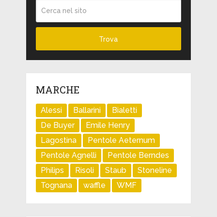
MARCHE
Alessi
Ballarini
Bialetti
De Buyer
Emile Henry
Lagostina
Pentole Aeternum
Pentole Agnelli
Pentole Berndes
Philips
Risoli
Staub
Stoneline
Tognana
waffle
WMF