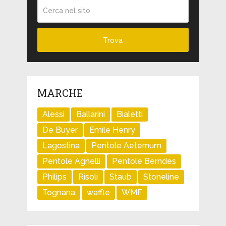
MARCHE
Alessi
Ballarini
Bialetti
De Buyer
Emile Henry
Lagostina
Pentole Aeternum
Pentole Agnelli
Pentole Berndes
Philips
Risoli
Staub
Stoneline
Tognana
waffle
WMF