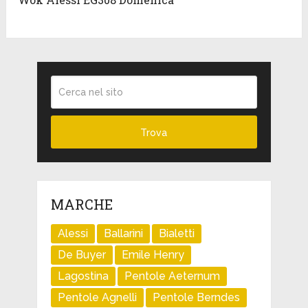
MARCHE
Alessi
Ballarini
Bialetti
De Buyer
Emile Henry
Lagostina
Pentole Aeternum
Pentole Agnelli
Pentole Berndes