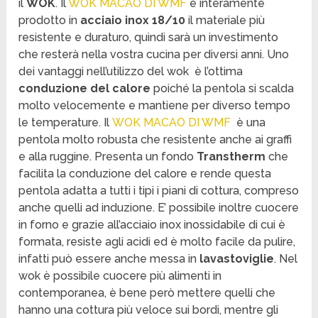
il
WOK
. Il
WOK MACAO DI WMF
è interamente
prodotto in
acciaio inox 18/10
il materiale più
resistente e duraturo, quindi sarà un investimento
che resterà nella vostra cucina per diversi anni. Uno
dei vantaggi nell’utilizzo del wok è l’ottima
conduzione del calore
poiché la pentola si scalda
molto velocemente e mantiene per diverso tempo
le temperature. Il
WOK MACAO DI WMF
è una
pentola molto robusta che resistente anche ai graffi
e alla ruggine. Presenta un fondo
Transtherm
che
facilita la conduzione del calore e rende questa
pentola adatta a tutti i tipi i piani di cottura, compreso
anche quelli ad induzione. E’ possibile inoltre cuocere
in forno e grazie all’acciaio inox inossidabile di cui è
formata, resiste agli acidi ed è molto facile da pulire,
infatti può essere anche messa in
lavastoviglie
. Nel
wok è possibile cuocere più alimenti in
contemporanea, è bene però mettere quelli che
hanno una cottura più veloce sui bordi, mentre gli