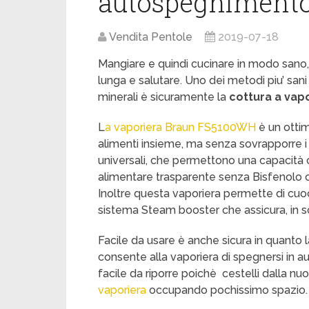
autospegniment
Vendita Pentole
2019-07-18
Mangiare e quindi cucinare in modo sano, 
lunga e salutare. Uno dei metodi piu’ sa
minerali è sicuramente la
cottura a vap
L
a vaporiera Braun FS5100WH
è un ottim
alimenti insieme, ma senza sovrapporre i s
universali, che permettono una capacità co
alimentare trasparente senza Bisfenolo co
Inoltre questa vaporiera permette di cuoc
sistema Steam booster che assicura, in sol
Facile da usare è anche sicura in quanto 
consente alla vaporiera di spegnersi in a
facile da riporre poichè cestelli dalla n
vaporiera
occupando pochissimo spazio.