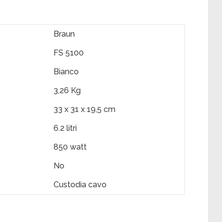
Braun
FS 5100
Bianco
3,26 Kg
33 x 31 x 19,5 cm
6.2 litri
850 watt
No
Custodia cavo