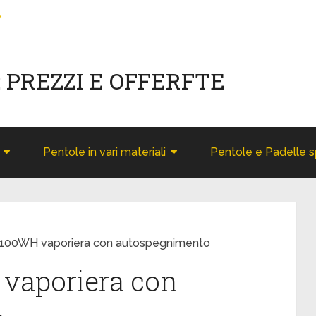
y
: PREZZI E OFFERFTE
Pentole in vari materiali
Pentole e Padelle s
100WH vaporiera con autospegnimento
vaporiera con