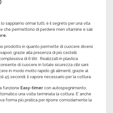
o
lo sappiamo ormai tutti, è il segreto per una vita
ni e che permettono di perdere men vitamine e sali
ore.
o prodotto in quanto permette di cuocere diversi
apori, grazie alla presenza di più cestelli
mplessiva di 6 litri. Realizzati in plastica
nsente di cuocere in totale sicurezza cibi sani.
ere in modo molto rapido gli alimenti, grazie al
i 45 secondi, il vapore necessario per la cottura.
la funzione
Easy-timer
con autospegnimento,
utomatico una volta terminata la cottura. E’ anche
uova forma più pratica per riporre comodamente la