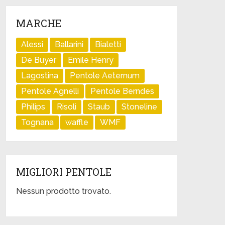
MARCHE
Alessi
Ballarini
Bialetti
De Buyer
Emile Henry
Lagostina
Pentole Aeternum
Pentole Agnelli
Pentole Berndes
Philips
Risoli
Staub
Stoneline
Tognana
waffle
WMF
MIGLIORI PENTOLE
Nessun prodotto trovato.