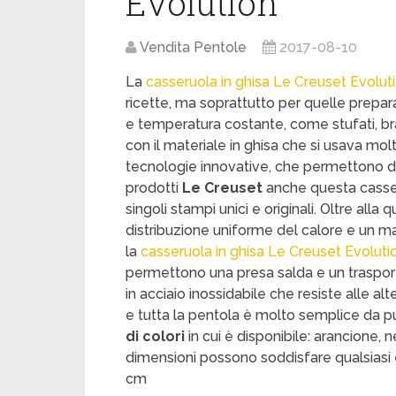
Evolution
Vendita Pentole
2017-08-10
La
casseruola in ghisa Le Creuset Evolut
ricette, ma soprattutto per quelle prepar
e temperatura costante, come stufati, bra
con il materiale in ghisa che si usava molt
tecnologie innovative, che permettono di p
prodotti
Le Creuset
anche questa casser
singoli stampi unici e originali. Oltre alla
distribuzione uniforme del calore e un 
la
casseruola in ghisa Le Creuset Evoluti
permettono una presa salda e un trasport
in acciaio inossidabile che resiste alle a
e tutta la pentola è molto semplice da pul
di colori
in cui è disponibile: arancione, n
dimensioni possono soddisfare qualsiasi es
cm