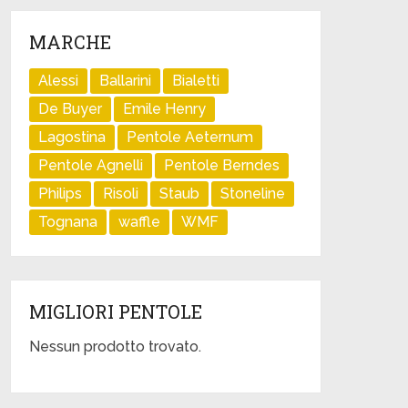
MARCHE
Alessi
Ballarini
Bialetti
De Buyer
Emile Henry
Lagostina
Pentole Aeternum
Pentole Agnelli
Pentole Berndes
Philips
Risoli
Staub
Stoneline
Tognana
waffle
WMF
MIGLIORI PENTOLE
Nessun prodotto trovato.