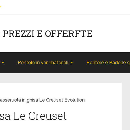
y
: PREZZI E OFFERFTE
Pentole in vari materiali
Pentole e Padelle s
asseruola in ghisa Le Creuset Evolution
sa Le Creuset