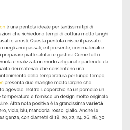
ion
è una pentola ideale per tantissimi tipi di
azioni che richiedono tempi di cottura molto lunghi
sati o arrosti. Questa pentola unisce il passato,
o negli anni passati, e il presente, con materiali e
reparare piatti salutari e gustosi. Come tutti i
uola è realizzata in modo artigianale partendo da
 qualità dei materiali, che consentono una
mantenimento della temperatura per lungo tempo,
on
presenta due maniglie molto larghe che
o agevole. Inoltre il coperchio ha un pomello un
lte temperature e fornisce un design molto originale
ire. Altra nota positiva è la grandissima
varietà
ero, viola, blu, mandorla, rosso, giallo. Anche le
igenza, con diametri di 18, 20, 22, 24, 26, 28, 30