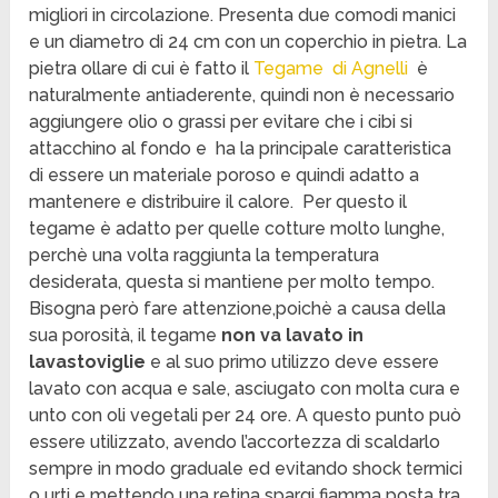
migliori in circolazione. Presenta due comodi manici
e un diametro di 24 cm con un coperchio in pietra. La
pietra ollare di cui è fatto il
Tegame di Agnelli
è
naturalmente antiaderente, quindi non è necessario
aggiungere olio o grassi per evitare che i cibi si
attacchino al fondo e ha la principale caratteristica
di essere un materiale poroso e quindi adatto a
mantenere e distribuire il calore. Per questo il
tegame è adatto per quelle cotture molto lunghe,
perchè una volta raggiunta la temperatura
desiderata, questa si mantiene per molto tempo.
Bisogna però fare attenzione,poichè a causa della
sua porosità, il tegame
non va lavato in
lavastoviglie
e al suo primo utilizzo deve essere
lavato con acqua e sale, asciugato con molta cura e
unto con oli vegetali per 24 ore. A questo punto può
essere utilizzato, avendo l’accortezza di scaldarlo
sempre in modo graduale ed evitando shock termici
o urti e mettendo una retina spargi fiamma posta tra